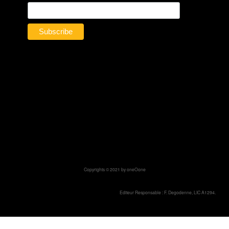
Copyrights © 2021 by oneOone
Editeur Responsable : F. Degodenne, LIC A1294.