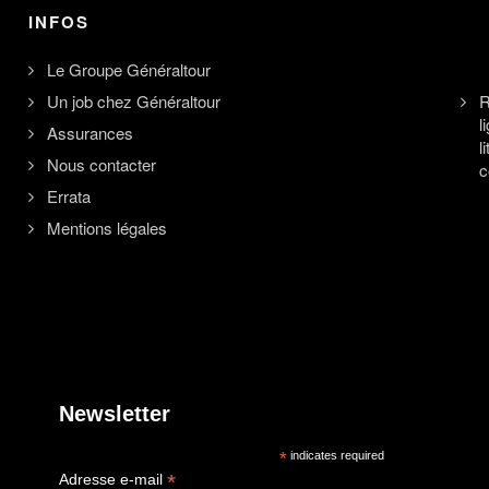
INFOS
Le Groupe Généraltour
Un job chez Généraltour
R
l
Assurances
l
Nous contacter
c
Errata
Mentions légales