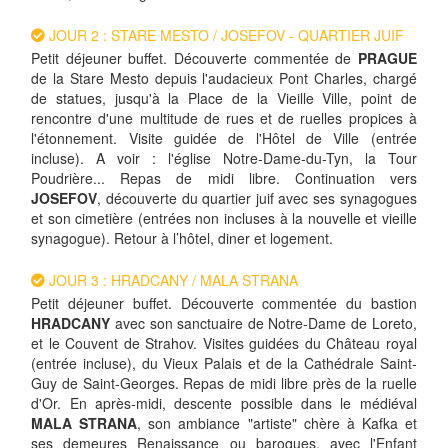
JOUR 2 : STARE MESTO / JOSEFOV - QUARTIER JUIF
Petit déjeuner buffet. Découverte commentée de
PRAGUE
de la Stare Mesto depuis l'audacieux Pont Charles, chargé
de statues, jusqu'à la Place de la Vieille Ville, point de
rencontre d'une multitude de rues et de ruelles propices à
l'étonnement. Visite guidée de l'Hôtel de Ville (entrée
incluse). A voir : l'église Notre-Dame-du-Tyn, la Tour
Poudrière... Repas de midi libre. Continuation vers
JOSEFOV
, découverte du quartier juif avec ses synagogues
et son cimetière (entrées non incluses à la nouvelle et vieille
synagogue). Retour à l’hôtel, diner et logement.
JOUR 3 : HRADCANY / MALA STRANA
Petit déjeuner buffet. Découverte commentée du bastion
HRADCANY
avec son sanctuaire de Notre-Dame de Loreto,
et le Couvent de Strahov. Visites guidées du Château royal
(entrée incluse), du Vieux Palais et de la Cathédrale Saint-
Guy de Saint-Georges. Repas de midi libre près de la ruelle
d'Or. En après-midi, descente possible dans le médiéval
MALA STRANA
, son ambiance "artiste" chère à Kafka et
ses demeures Renaissance ou baroques, avec l'Enfant