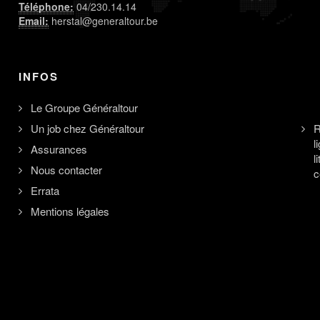
Téléphone:
04/230.14.14
Email:
herstal@generaltour.be
INFOS
Le Groupe Généraltour
Un job chez Généraltour
R
l
Assurances
l
Nous contacter
c
Errata
Mentions légales