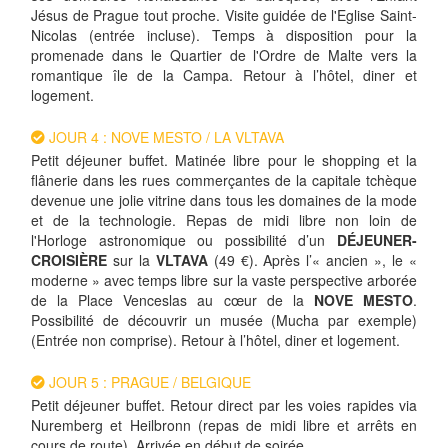
Jésus de Prague tout proche. Visite guidée de l'Eglise Saint-
Nicolas (entrée incluse). Temps à disposition pour la
promenade dans le Quartier de l'Ordre de Malte vers la
romantique île de la Campa. Retour à l’hôtel, diner et
logement.
JOUR 4 : NOVE MESTO / LA VLTAVA
Petit déjeuner buffet. Matinée libre pour le shopping et la
flânerie dans les rues commerçantes de la capitale tchèque
devenue une jolie vitrine dans tous les domaines de la mode
et de la technologie. Repas de midi libre non loin de
l'Horloge astronomique ou possibilité d’un
DÉJEUNER-
CROISIÈRE
sur la
VLTAVA
(49 €). Après l’« ancien », le «
moderne » avec temps libre sur la vaste perspective arborée
de la Place Venceslas au cœur de la
NOVE MESTO
.
Possibilité de découvrir un musée (Mucha par exemple)
(Entrée non comprise). Retour à l’hôtel, diner et logement.
JOUR 5 : PRAGUE / BELGIQUE
Petit déjeuner buffet. Retour direct par les voies rapides via
Nuremberg et Heilbronn (repas de midi libre et arrêts en
cours de route). Arrivée en début de soirée.