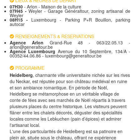
LIEUX & HEURES DE DÉPART
07H30
- Arlon - Maison de la culture
07H45 -
Weyler
- Garage Généraltour, zoning artisanal de
Weyler
08H15 -
Luxembourg
- Parking P+R Bouillon, parking
autocar
RENSEIGNEMENTS & RESERVATIONS
Agence Arlon
Grand-Rue 48 - 063/22.05.13 -
arlon@generaltour.be
Agence Luxembourg
Avenue du 10 Septembre, 134/A -
00352/44.06.86 - luxembourg@generaltour.be
PROGRAMME
Heidelberg
, charmante ville universitaire nichée sur les rives
du Neckar, est réputée pour son château médiéval en ruine
et son ambiance romantique. En période de Noël,
Heidelberg se métamorphose en un véritable village de
conte de fées avec ses marchés de Noël répartis à travers
plusieurs places du centre historique. Les visiteurs peuvent
flâner entre les chalets décorés, déguster des spécialités
locales comme les Lebkuchen (pain d’épices) et admirer
l'artisanat local.
L'une des particularités de Heidelberg est sa patinoire en
plein air, située sous le château, offrant ne expérience