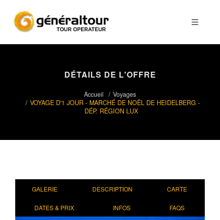
DÉTAILS DE L'OFFRE
Accueil
Voyages
VOYAGE D'1 JOUR - MARCHÉ DE NOËL DE HEIDELBERG -
DÉP. RÉGION LUX
GALERIE
DESCRIPTION
CARTE
DATES & PRIX
INFOS
FAQS