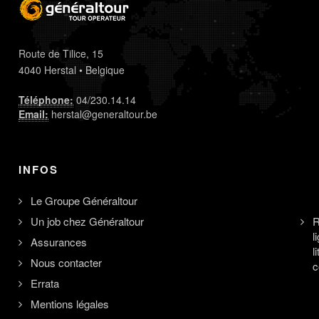
Route de Tilice, 15
4040 Herstal • Belgique
Téléphone:
04/230.14.14
Email:
herstal@generaltour.be
INFOS
Le Groupe Généraltour
Un job chez Généraltour
R
l
Assurances
l
Nous contacter
c
Errata
Mentions légales