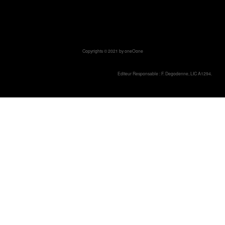
Copyrights © 2021 by oneOone
Editeur Responsable : F. Degodenne, LIC A1294.