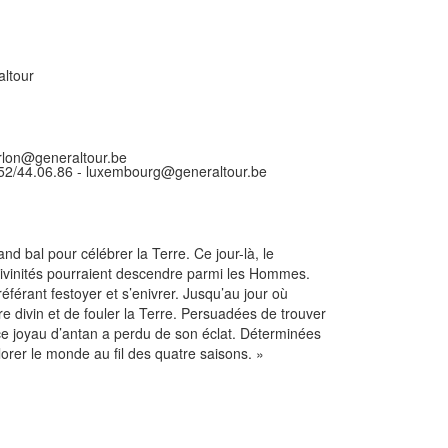
altour
rlon@generaltour.be
52/44.06.86 - luxembourg@generaltour.be
nd bal pour célébrer la Terre. Ce jour-là, le
divinités pourraient descendre parmi les Hommes.
référant festoyer et s’enivrer. Jusqu’au jour où
e divin et de fouler la Terre. Persuadées de trouver
e joyau d’antan a perdu de son éclat. Déterminées
lorer le monde au fil des quatre saisons. »