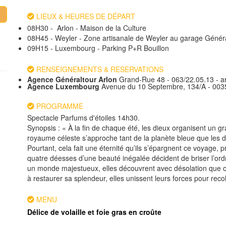
LIEUX & HEURES DE DÉPART
08H30 - Arlon - Maison de la Culture
08H45 - Weyler - Zone artisanale de Weyler au garage Génér
09H15 - Luxembourg - Parking P+R Bouillon
RENSEIGNEMENTS & RESERVATIONS
Agence Généraltour Arlon
Grand-Rue 48 - 063/22.05.13 - a
Agence Luxembourg
Avenue du 10 Septembre, 134/A - 003
PROGRAMME
Spectacle Parfums d'étoiles 14h30.
Synopsis : « À la fin de chaque été, les dieux organisent un gra
royaume céleste s’approche tant de la planète bleue que les 
Pourtant, cela fait une éternité qu’ils s’épargnent ce voyage, p
quatre déesses d’une beauté inégalée décident de briser l’ordr
un monde majestueux, elles découvrent avec désolation que c
à restaurer sa splendeur, elles unissent leurs forces pour reco
MENU
Délice de volaille et foie gras en croûte