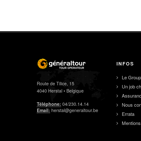
INFOS
Le Group
Route de Tilice, 15
Un job c
4040 Herstal • Belgique
Assuran
Téléphone:
04/230.14.14
Nous con
Email:
herstal@generaltour.be
Errata
Mentions