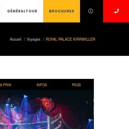
GÉNÉRALTOUR
BROCHURES
Accueil
Voyages
ROYAL PALACE KIRRWILLER
& PRIX
INFOS
FAQS