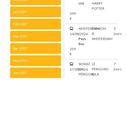
Uni
HARRY
POTTER
Jan 2027
599
€
Feb 2027
AMSTERDAM
ÉVASION
3
-
À
jours
14/08/2026
Mar 2027
Pays-
AMSTERDAM
Bas
Apr 2027
359
€
May 2027
SIORAC
LE
7
EN
PÉRIGORD
jours
17/08/2026
Jun 2027
PÉRIGORD
& LA
-
DORDOGNE
CHÂTEAU
Jul 2027
DES
MILANDES
-
SARLAT
-
LA
VALLÉE
DE