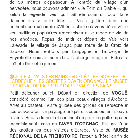
de 50 mètres d’épaisseur. A l’entrée du village d’un
belvédère, nous pouvons admirer « le Pont du Diable », qui
selon la légende, veut qu’il ait été construit pour faire
damner les « belle filles ». Visite guidée dans une
authentique maison du XVIIIème siècle où vous découvrirez
les traditions populaires ardéchoises et le mode de vie de
nos ancêtres. Repas de midi et départ de Vals vers
Lalevade, le village de Jaujac puis route de la Croix de
Bauzon. Nous rentrons par Langogne et l’auberge de
Peyrebeille sous le nom de « l’auberge rouge ». Retour à
l’hôtel, diner et logement.
JOUR 4 : VALS LES BAINS / VOGUË / LES GORGES DE
L’ARDÈCHE / LES GROTTES D’AVEN ORGNAC / LE MUSÉE
RÉGIONAL DE LA PRÉHISTOIRE / VALS LES BAINS
Petit déjeuner buffet. Départ en direction de
VOGUË,
considéré comme l’un des plus beaux villages d’Ardèche.
Arrêt au château. Visite guidée des gorges de l’Ardèche et
ses belvédères, un paysage unique et époustouflant s’ouvre
à vous. Repas de midi et continuation pour la grotte réputée
mondialement, celle de l’
AVEN D’ORGNAC.
Elle est l’une
des grottes les plus visitées d’Europe. Visite du
MUSÉE
RÉGIONAL DE LA PRÉHISTOIRE
. Retour à l’hôtel en fin de