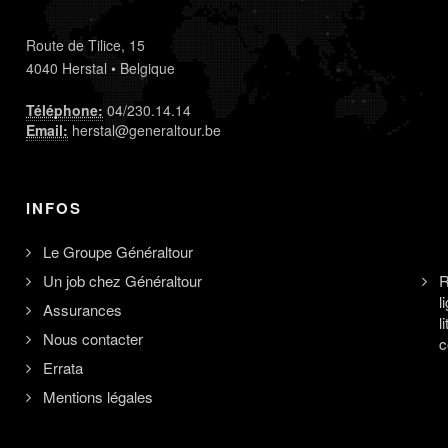
Route de Tilice, 15
4040 Herstal • Belgique
Téléphone:
04/230.14.14
Email:
herstal@generaltour.be
INFOS
Le Groupe Généraltour
Un job chez Généraltour
R
l
Assurances
l
Nous contacter
c
Errata
Mentions légales