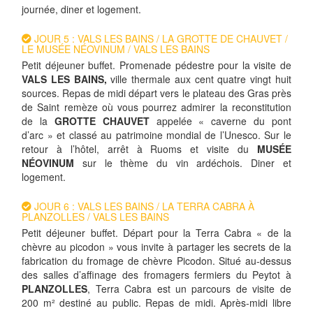
journée, diner et logement.
JOUR 5 : VALS LES BAINS / LA GROTTE DE CHAUVET /
LE MUSÉE NÉOVINUM / VALS LES BAINS
Petit déjeuner buffet. Promenade pédestre pour la visite de
VALS LES BAINS,
ville thermale aux cent quatre vingt huit
sources. Repas de midi départ vers le plateau des Gras près
de Saint remèze où vous pourrez admirer la reconstitution
de la
GROTTE CHAUVET
appelée « caverne du pont
d’arc » et classé au patrimoine mondial de l’Unesco. Sur le
retour à l’hôtel, arrêt à Ruoms et visite du
MUSÉE
NÉOVINUM
sur le thème du vin ardéchois. Diner et
logement.
JOUR 6 : VALS LES BAINS / LA TERRA CABRA À
PLANZOLLES / VALS LES BAINS
Petit déjeuner buffet. Départ pour la Terra Cabra « de la
chèvre au picodon » vous invite à partager les secrets de la
fabrication du fromage de chèvre Picodon. Situé au-dessus
des salles d’affinage des fromagers fermiers du Peytot à
PLANZOLLES
, Terra Cabra est un parcours de visite de
200 m² destiné au public. Repas de midi. Après-midi libre