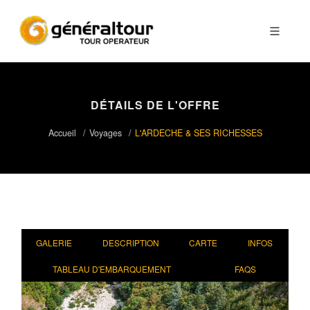
DÉTAILS DE L'OFFRE
Accueil
Voyages
L'ARDECHE & SES RICHESSES
GALERIE
DESCRIPTION
CARTE
INFOS
TABLEAU D'EMBARQUEMENT
FAQS