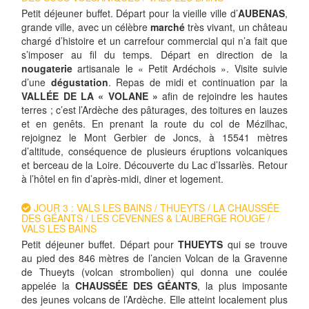
Petit déjeuner buffet. Départ pour la vieille ville d’
AUBENAS
,
grande ville, avec un célèbre
marché
très vivant, un château
chargé d’histoire et un carrefour commercial qui n’a fait que
s’imposer au fil du temps. Départ en direction de la
nougaterie
artisanale le « Petit Ardéchois ». Visite suivie
d’une
dégustation
. Repas de midi et continuation par la
VALLÉE DE LA « VOLANE »
afin de rejoindre les hautes
terres ; c’est l’Ardèche des pâturages, des toitures en lauzes
et en genêts. En prenant la route du col de Mézilhac,
rejoignez le Mont Gerbier de Joncs, à 15541 mètres
d’altitude, conséquence de plusieurs éruptions volcaniques
et berceau de la Loire. Découverte du Lac d’Issarlès. Retour
à l’hôtel en fin d’après-midi, diner et logement.
JOUR 3 : VALS LES BAINS / THUEYTS / LA CHAUSSÉE
DES GÉANTS / LES CEVENNES & L’AUBERGE ROUGE /
VALS LES BAINS
Petit déjeuner buffet. Départ pour
THUEYTS
qui se trouve
au pied des 846 mètres de l’ancien Volcan de la Gravenne
de Thueyts (volcan strombolien) qui donna une coulée
appelée la
CHAUSSÉE DES GÉANTS
, la plus imposante
des jeunes volcans de l’Ardèche. Elle atteint localement plus