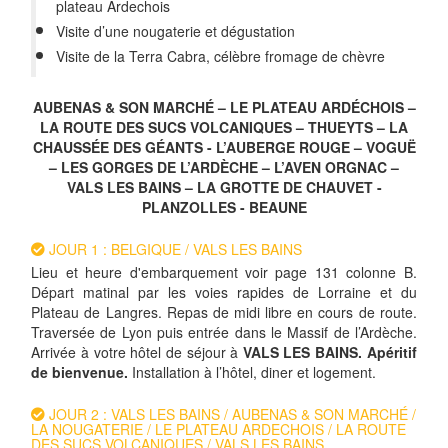
plateau Ardechois
Visite d’une nougaterie et dégustation
Visite de la Terra Cabra, célèbre fromage de chèvre
AUBENAS & SON MARCHÉ – LE PLATEAU ARDÉCHOIS –
LA ROUTE DES SUCS VOLCANIQUES – THUEYTS – LA
CHAUSSÉE DES GÉANTS - L’AUBERGE ROUGE – VOGUË
– LES GORGES DE L’ARDÈCHE – L’AVEN ORGNAC –
VALS LES BAINS – LA GROTTE DE CHAUVET -
PLANZOLLES - BEAUNE
JOUR 1 : BELGIQUE / VALS LES BAINS
Lieu et heure d'embarquement voir page 131 colonne B.
Départ matinal par les voies rapides de Lorraine et du
Plateau de Langres. Repas de midi libre en cours de route.
Traversée de Lyon puis entrée dans le Massif de l’Ardèche.
Arrivée à votre hôtel de séjour à
VALS LES BAINS. Apéritif
de bienvenue.
Installation à l’hôtel, diner et logement.
JOUR 2 : VALS LES BAINS / AUBENAS & SON MARCHÉ /
LA NOUGATERIE / LE PLATEAU ARDECHOIS / LA ROUTE
DES SUCS VOLCANIQUES / VALS LES BAINS