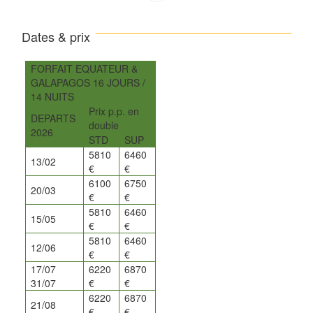
Dates & prix
FORFAIT EQUATEUR &
GALAPAGOS 16 JOURS /
14 NUITS
Prix p.p. en
DEPARTS
double
2026
STD
SUP
5810
6460
13/02
€
€
6100
6750
20/03
€
€
5810
6460
15/05
€
€
5810
6460
12/06
€
€
17/07 
6220
6870
31/07
€
€
6220
6870
21/08
€
€