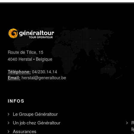
Route de Tilice, 15
4040 Herstal • Belgique
Téléphone:
04/230.14.14
Email:
herstal@generaltour.be
INFOS
Le Groupe Généraltour
Un job chez Généraltour
R
l
Assurances