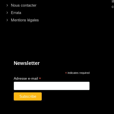
l
Nous contacter
c
Errata
Mentions légales