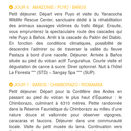
JOUR 6 : AMAZONIE / PUYO / BAÑOS
Petit déjeuner. Départ vers Puyo et visite du Yanacocha
Wildlife Rescue Center, sanctuaire dédié à la réhabilitation
des animaux sauvages victimes du trafic illégal. Ensuite,
vous emprunterez la spectaculaire route des cascades qui
relie Puyo à Baños. Arrêt à la cascade du Pailón del Diablo.
En fonction des conditions climatiques, possibilité de
descendre l’admirer ou de traverser la vallée du fleuve
Pastaza à bord d’une nacelle. Déjeuner. Arrivée à Baños
située au pied du volcan actif Tungurahua. Courte visite et
dégustation de canne à sucre. Diner optionnel. Nuit à l’hôtel
La Floresta *** (STD) – Sangay Spa **** (SUP).
JOUR 7 : BAÑOS / CHIMBORAZO / RIOBAMBA
Petit déjeuner. Départ pour la Cordillère des Andes en
passant au pied du volcan le plus haut d’Équateur : le
Chimborazo, culminant à 6310 mètres. Petite randonnée
dans la Réserve Faunistique du Chimborazo au milieu d’une
nature douce et vallonnée pour observer vigognes,
caracaras et faucons. Déjeuner dans une communauté
locale. Visite du petit musée du lama. Continuation vers