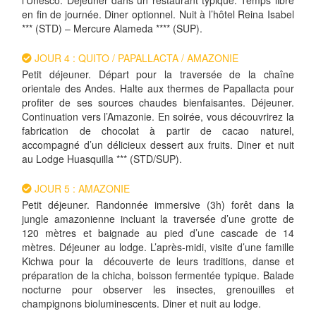
l’Unesco. Déjeuner dans un restaurant typique. Temps libre
en fin de journée. Diner optionnel. Nuit à l’hôtel Reina Isabel
*** (STD) – Mercure Alameda **** (SUP).
JOUR 4 : QUITO / PAPALLACTA / AMAZONIE
Petit déjeuner. Départ pour la traversée de la chaîne
orientale des Andes. Halte aux thermes de Papallacta pour
profiter de ses sources chaudes bienfaisantes. Déjeuner.
Continuation vers l’Amazonie. En soirée, vous découvrirez la
fabrication de chocolat à partir de cacao naturel,
accompagné d’un délicieux dessert aux fruits. Diner et nuit
au Lodge Huasquilla *** (STD/SUP).
JOUR 5 : AMAZONIE
Petit déjeuner. Randonnée immersive (3h) forêt dans la
jungle amazonienne incluant la traversée d’une grotte de
120 mètres et baignade au pied d’une cascade de 14
mètres. Déjeuner au lodge. L’après-midi, visite d’une famille
Kichwa pour la découverte de leurs traditions, danse et
préparation de la chicha, boisson fermentée typique. Balade
nocturne pour observer les insectes, grenouilles et
champignons bioluminescents. Diner et nuit au lodge.