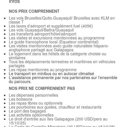
Infos
NOS PRIX COMPRENNENT
Les vols Bruxelles/Quito-Guayaquil/ Bruxelles avec KLM en
classe T
Les taxes d’aéroport et supplément fuel (405€)
Les vols Guayaquil/Baltra/Guayaquil
Les transferts aéroport/hôtel/aéroport
Les visites et excursions mentionnées au programme
Le guide francophone local (Equateur continental)
Les visites mentionnées avec guide naturaliste hispano-
anglophone partagé aux Galapagos
Le logement dans les hôtels de la catégorie choisie ou
similaires
Tous les déplacements terrestres et maritimes en véhicules
partagés
Les repas mentionnés au programme
Le transport en minibus ou en autocar climatisé
L'assistance permanente par nos partenaires sur l'ensemble
du parcours.
NOS PRIX NE COMPRENNENT PAS
Les dépenses personnelles
Les boissons
Les repas libres ou optionnels
Les pourboires aux guides, chauffeur et restaurants
Le port des bagages
Les activités optionnelles
Le droit d'entrée aux îles Galapagos (200 USD/pers au
15/10/25)
La Carte de Contrôle Migratoire (20 USD/pers au 15/10/25)