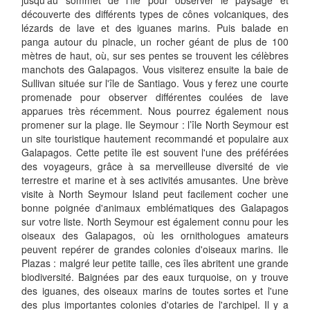
jusqu'au sommet de l'île pour observer le paysage et
découverte des différents types de cônes volcaniques, des
lézards de lave et des iguanes marins. Puis balade en
panga autour du pinacle, un rocher géant de plus de 100
mètres de haut, où, sur ses pentes se trouvent les célèbres
manchots des Galapagos. Vous visiterez ensuite la baie de
Sullivan située sur l'île de Santiago. Vous y ferez une courte
promenade pour observer différentes coulées de lave
apparues très récemment. Nous pourrez également nous
promener sur la plage. Ile Seymour : l’île North Seymour est
un site touristique hautement recommandé et populaire aux
Galapagos. Cette petite île est souvent l'une des préférées
des voyageurs, grâce à sa merveilleuse diversité de vie
terrestre et marine et à ses activités amusantes. Une brève
visite à North Seymour Island peut facilement cocher une
bonne poignée d'animaux emblématiques des Galapagos
sur votre liste. North Seymour est également connu pour les
oiseaux des Galapagos, où les ornithologues amateurs
peuvent repérer de grandes colonies d'oiseaux marins. Ile
Plazas : malgré leur petite taille, ces îles abritent une grande
biodiversité. Baignées par des eaux turquoise, on y trouve
des iguanes, des oiseaux marins de toutes sortes et l'une
des plus importantes colonies d'otaries de l'archipel. Il y a