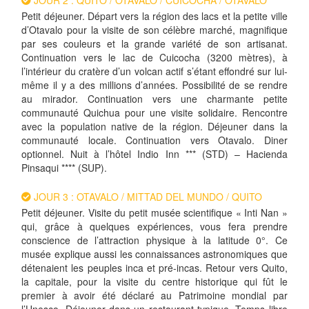
JOUR 2 : QUITO / OTAVALO / CUICOCHA / OTAVALO
Petit déjeuner. Départ vers la région des lacs et la petite ville
d’Otavalo pour la visite de son célèbre marché, magnifique
par ses couleurs et la grande variété de son artisanat.
Continuation vers le lac de Cuicocha (3200 mètres), à
l’intérieur du cratère d’un volcan actif s’étant effondré sur lui-
même il y a des millions d’années. Possibilité de se rendre
au mirador. Continuation vers une charmante petite
communauté Quichua pour une visite solidaire. Rencontre
avec la population native de la région. Déjeuner dans la
communauté locale. Continuation vers Otavalo. Diner
optionnel. Nuit à l’hôtel Indio Inn *** (STD) – Hacienda
Pinsaqui **** (SUP).
JOUR 3 : OTAVALO / MITTAD DEL MUNDO / QUITO
Petit déjeuner. Visite du petit musée scientifique « Inti Nan »
qui, grâce à quelques expériences, vous fera prendre
conscience de l’attraction physique à la latitude 0°. Ce
musée explique aussi les connaissances astronomiques que
détenaient les peuples inca et pré-incas. Retour vers Quito,
la capitale, pour la visite du centre historique qui fût le
premier à avoir été déclaré au Patrimoine mondial par