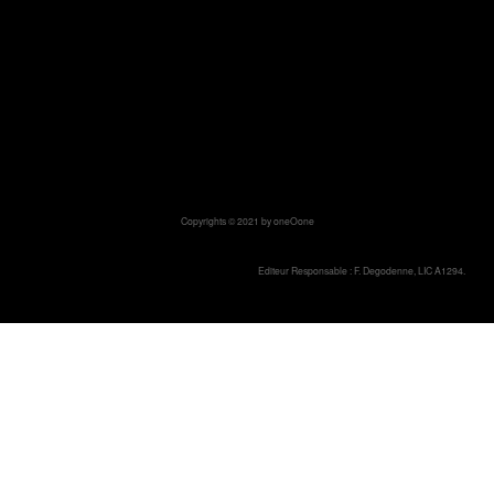
Copyrights © 2021 by oneOone
Editeur Responsable : F. Degodenne, LIC A1294.