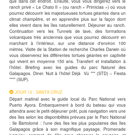
que dans cet endroit. Ensuite, vous vous dirigerez vers le
ranch privé « Le Chato II » (ou ranch « Primicias ») où vous
pourrez découvrir les majestueuses tortues géantes dans un
climat champêtre, et en apprendre plus sur la façon dont
elles vivent dans les îles naturellement. Déjeuner au ranch.
Continuation vers les Tunnels de lave, des formations
volcaniques très anciennes que vous pourrez découvrir en
marchant à l’intérieur, sur une distance d'environ 100
mètres. Visite de la Station de recherche Charles Darwin où
vous observerez les différentes tortues géantes en captivité
qui vivent en moyenne 150 ans. Transfert et installation à
l’hôtel. Briefing avec les guides du parc Naturel des
Galapagos. Diner. Nuit à l’hôtel Déjà Vú *** (STD) – Fiesta
**** (SUP).
JOUR 12 : SANTA CRUZ
Départ matinal avec le guide local du Parc National vers
Puerto Ayora. Embarquement à bord du bateau qui vous
attendra avec le petit-déjeuner prêt, puis navigation vers une
des îles selon les disponibilités prévues par le Parc National
: Ile Bartolomé : l'une des îles les plus populaires des îles
Galapagos grâce à son magnifique paysage. Promenade