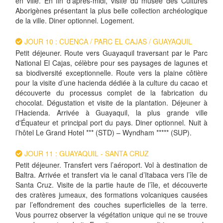
en ville. En fin d’après-midi, visite du musée des Cultures
Aborigènes présentant la plus belle collection archéologique
de la ville. Diner optionnel. Logement.
JOUR 10 : CUENCA / PARC EL CAJAS / GUAYAQUIL
Petit déjeuner. Route vers Guayaquil traversant par le Parc
National El Cajas, célèbre pour ses paysages de lagunes et
sa biodiversité exceptionnelle. Route vers la plaine côtière
pour la visite d’une hacienda dédiée à la culture du cacao et
découverte du processus complet de la fabrication du
chocolat. Dégustation et visite de la plantation. Déjeuner à
l’Hacienda. Arrivée à Guayaquil, la plus grande ville
d'Équateur et principal port du pays. Diner optionnel. Nuit à
l’hôtel Le Grand Hotel *** (STD) – Wyndham ***** (SUP).
JOUR 11 : GUAYAQUIL - SANTA CRUZ
Petit déjeuner. Transfert vers l’aéroport. Vol à destination de
Baltra. Arrivée et transfert via le canal d’Itabaca vers l’île de
Santa Cruz. Visite de la partie haute de l’île, et découverte
des cratères jumeaux, des formations volcaniques causées
par l’effondrement des couches superficielles de la terre.
Vous pourrez observer la végétation unique qui ne se trouve