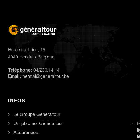
Route de Tilice, 15
4040 Herstal • Belgique
Téléphone:
04/230.14.14
Email:
herstal@generaltour.be
INFOS
Le Groupe Généraltour
Un job chez Généraltour
R
l
Assurances
l