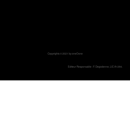
Copyrights © 2021 by oneOone
Editeur Responsable : F. Degodenne, LIC A1294.